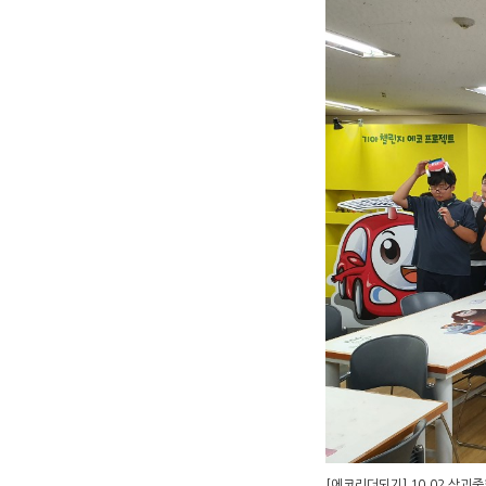
[에코리더되기] 10.02 삼괴